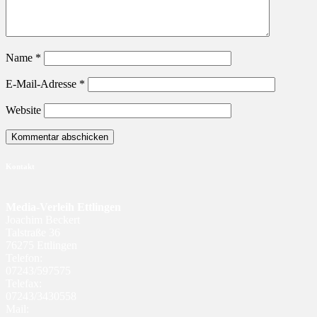
Name
*
E-Mail-Adresse
*
Website
Kontakt
Media-Verleih Ettlingen
Joachim Beckert
Talstraße 36
76275 Ettlingen
Telefon:
07243/597575
Telefax:
07243/3430558
Mail: